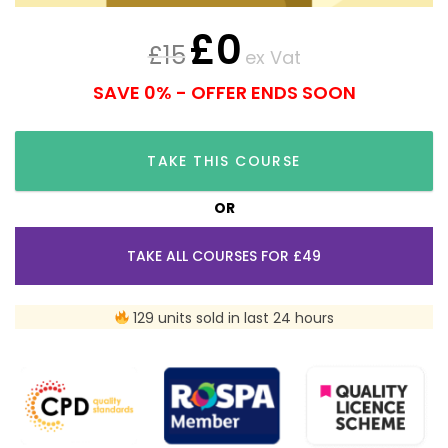
£
0
£
15
ex Vat
SAVE 0% - OFFER ENDS SOON
TAKE THIS COURSE
OR
TAKE ALL COURSES FOR £49
129 units sold in last 24 hours