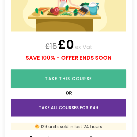
£
0
£
15
ex Vat
SAVE 100% - OFFER ENDS SOON
TAKE THIS COURSE
OR
TAKE ALL COURSES FOR £49
129 units sold in last 24 hours