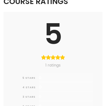
COURSE RATINGS
5
1 ratings
0
5 STARS
0
4 STARS
0
3 STARS